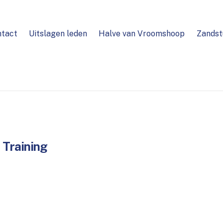
ntact
Uitslagen leden
Halve van Vroomshoop
Zandst
Training