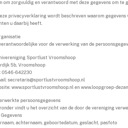
n om zorgvuldig en verantwoord met deze gegevens om te g
deze privacyverklaring wordt beschreven waarom gegevens 
hten u daarbij heeft.
Organisatie
verantwoordelijke voor de verwerking van de persoonsgegeve
ivereniging Sportlust Vroomshoop
erdijk 5b, Vroomshoop
.: 0546-642230
ail: secretaris@sportlustvroomshoop.nl
site: www.sportlustvroomshoop.nl en www.loopgroep-dezan
Verwerkte persoonsgegevens
ronder vindt u het overzicht van de door de vereniging ver
.1 Gegevens
rnaam, achternaam, geboortedatum, geslacht, pasfoto