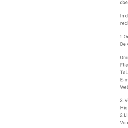
doe
In 
rec
1. 
De 
Omn
Fli
Tel
E-m
Web
2. 
Hie
2.1
Voo