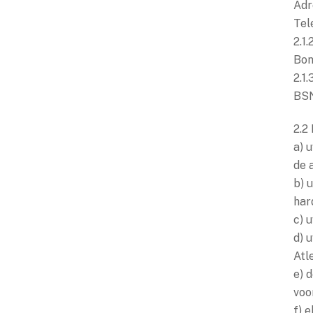
Adr
Tel
2.1
Bon
2.1
BSN
2.2
a) 
de 
b) 
har
c) 
d) 
Atl
e) 
voo
f) 