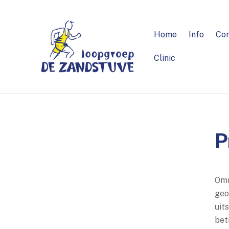
Skip
to
content
Home
Info
Co
Clinic
P
Omn
geo
uit
bet