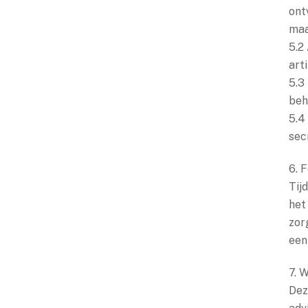
ont
maa
5.2
art
5.3
beh
5.4
sec
6. F
Tij
het
zor
een
7. 
Dez