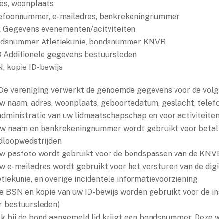
es, woonplaats
efoonnummer, e-mailadres, bankrekeningnummer
.2 Gegevens evenementen/acitviteiten
dsnummer Atletiekunie, bondsnummer KNVB
.3 Additionele gegevens bestuursleden
, kopie ID-bewijs
 De vereniging verwerkt de genoemde gegevens voor de vol
uw naam, adres, woonplaats, geboortedatum, geslacht, tele
administratie van uw lidmaatschapschap en voor activiteiten
uw naam en bankrekeningnummer wordt gebruikt voor betaling
dloopwedstrijden
uw pasfoto wordt gebruikt voor de bondspassen van de KNV
uw e-mailadres wordt gebruikt voor het versturen van de digi
etiekunie, en overige incidentele informatievoorziening
de BSN en kopie van uw ID-bewijs worden gebruikt voor de in
r bestuursleden)
elk bij de bond aangemeld lid krijgt een bondsnummer. Deze w