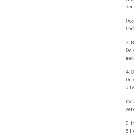
dee
Dig
Led
3. 
De 
een
4. 
De 
uit
Ind
ver
5. 
5.1