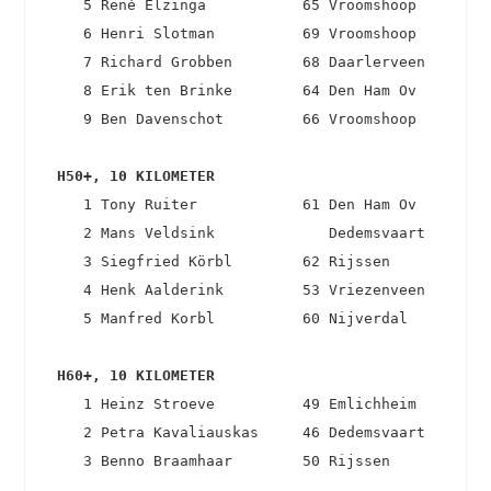
    5 René Elzinga           65 Vroomshoop         
    6 Henri Slotman          69 Vroomshoop         
    7 Richard Grobben        68 Daarlerveen        
    8 Erik ten Brinke        64 Den Ham Ov         
    9 Ben Davenschot         66 Vroomshoop         
 H50+, 10 KILOMETER 
    1 Tony Ruiter            61 Den Ham Ov         
    2 Mans Veldsink             Dedemsvaart        
    3 Siegfried Körbl        62 Rijssen            
    4 Henk Aalderink         53 Vriezenveen        
    5 Manfred Korbl          60 Nijverdal          
 H60+, 10 KILOMETER 
    1 Heinz Stroeve          49 Emlichheim         
    2 Petra Kavaliauskas     46 Dedemsvaart        
    3 Benno Braamhaar        50 Rijssen           
Back