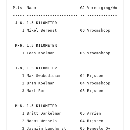
Plts  Naam                   GJ Vereniging/Woonplts
 J-6, 1.5 KILOMETER 
    1 Mikel Berenst          06 Vroomshoop         
 M-6, 1.5 KILOMETER 
    1 Loes Koelman           06 Vroomshoop         
 J-8, 1.5 KILOMETER 
    1 Max Swabedissen        04 Rijssen            
    2 Bram Koelman           04 Vroomshoop         
    3 Mart Bor               05 Rijssen            
 M-8, 1.5 KILOMETER 
    1 Britt Dankelman        05 Arrien             
    2 Naomi Wessels          04 Rijssen            
    3 Jasmijn Langhorst      05 Hengelo Ov         