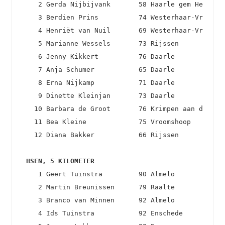
    2 Gerda Nijbijvank       58 Haarle gem Hellendo
    3 Berdien Prins          74 Westerhaar-Vriezenv
    4 Henriët van Nuil       69 Westerhaar-Vriezenv
    5 Marianne Wessels       73 Rijssen            
    6 Jenny Kikkert          76 Daarle             
    7 Anja Schumer           65 Daarle             
    8 Erna Nijkamp           71 Daarle             
    9 Dinette Kleinjan       73 Daarle             
   10 Barbara de Groot       76 Krimpen aan den IJs
   11 Bea Kleine             75 Vroomshoop         
   12 Diana Bakker           66 Rijssen            
 HSEN, 5 KILOMETER 
    1 Geert Tuinstra         90 Almelo             
    2 Martin Breunissen      79 Raalte             
    3 Branco van Minnen      92 Almelo             
    4 Ids Tuinstra           92 Enschede           