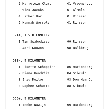
    2 Marjolein Klaren       01 Vroomshoop         
    3 Wies Jacobs            01 Almelo             
    4 Esther Bor             01 Rijssen            
    5 Hannah Wessels         01 Rijssen            
 J-14, 1.5 KILOMETER 
    1 Tim Swabedissen        99 Rijssen            
    2 Jari Kouwen            98 Balkbrug           
 DSEN, 5 KILOMETER 
    1 Lisette Schoppink      86 Marienberg         
    2 Diana Hendriks         84 Sibculo            
    3 Iris Ruiter            93 Den Ham Ov         
    4 Daphne Schutte         88 Sibculo            
 D35+, 5 KILOMETER 
    1 Ineke Nawijn           69 Hardenberg         