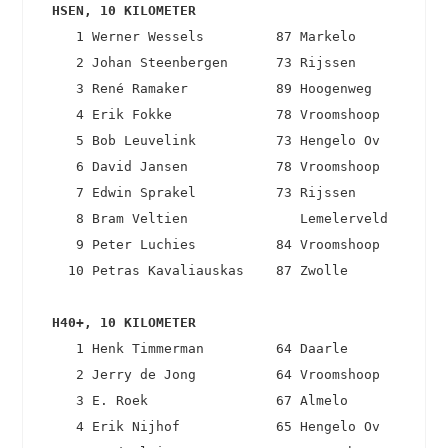
 HSEN, 10 KILOMETER 
    1 Werner Wessels         87 Markelo            
    2 Johan Steenbergen      73 Rijssen            
    3 René Ramaker           89 Hoogenweg          
    4 Erik Fokke             78 Vroomshoop         
    5 Bob Leuvelink          73 Hengelo Ov         
    6 David Jansen           78 Vroomshoop         
    7 Edwin Sprakel          73 Rijssen            
    8 Bram Veltien              Lemelerveld        
    9 Peter Luchies          84 Vroomshoop         
   10 Petras Kavaliauskas    87 Zwolle             
 H40+, 10 KILOMETER 
    1 Henk Timmerman         64 Daarle             
    2 Jerry de Jong          64 Vroomshoop         
    3 E. Roek                67 Almelo             
    4 Erik Nijhof            65 Hengelo Ov         