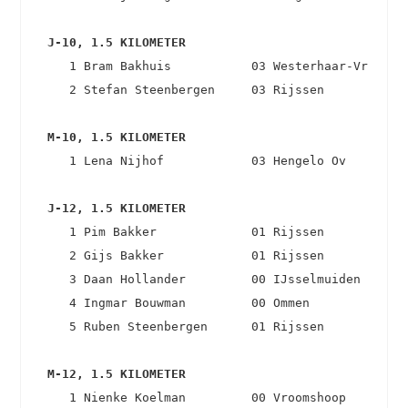
 J-10, 1.5 KILOMETER 
    1 Bram Bakhuis           03 Westerhaar-Vriezenv
    2 Stefan Steenbergen     03 Rijssen            
 M-10, 1.5 KILOMETER 
    1 Lena Nijhof            03 Hengelo Ov         
 J-12, 1.5 KILOMETER 
    1 Pim Bakker             01 Rijssen            
    2 Gijs Bakker            01 Rijssen            
    3 Daan Hollander         00 IJsselmuiden       
    4 Ingmar Bouwman         00 Ommen              
    5 Ruben Steenbergen      01 Rijssen            
 M-12, 1.5 KILOMETER 
    1 Nienke Koelman         00 Vroomshoop         