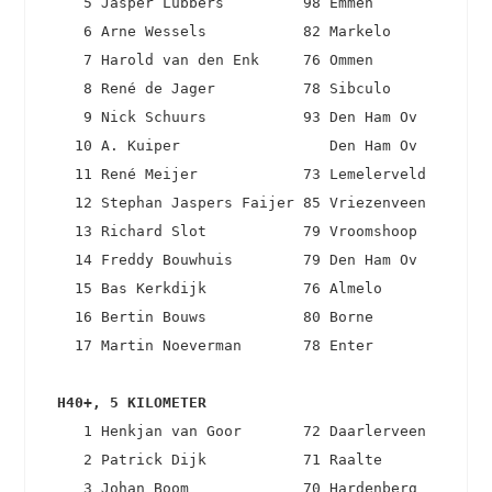
    5 Jasper Lubbers         98 Emmen              
    6 Arne Wessels           82 Markelo            
    7 Harold van den Enk     76 Ommen              
    8 René de Jager          78 Sibculo            
    9 Nick Schuurs           93 Den Ham Ov         
   10 A. Kuiper                 Den Ham Ov         
   11 René Meijer            73 Lemelerveld        
   12 Stephan Jaspers Faijer 85 Vriezenveen        
   13 Richard Slot           79 Vroomshoop         
   14 Freddy Bouwhuis        79 Den Ham Ov         
   15 Bas Kerkdijk           76 Almelo             
   16 Bertin Bouws           80 Borne              
   17 Martin Noeverman       78 Enter              
 H40+, 5 KILOMETER 
    1 Henkjan van Goor       72 Daarlerveen        
    2 Patrick Dijk           71 Raalte             
    3 Johan Boom             70 Hardenberg         