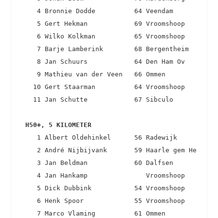
    4 Bronnie Dodde          64 Veendam            
    5 Gert Hekman            69 Vroomshoop         
    6 Wilko Kolkman          65 Vroomshoop         
    7 Barje Lamberink        68 Bergentheim        
    8 Jan Schuurs            64 Den Ham Ov         
    9 Mathieu van der Veen   66 Ommen              
   10 Gert Staarman          64 Vroomshoop         
   11 Jan Schutte            67 Sibculo            
 H50+, 5 KILOMETER 
    1 Albert Oldehinkel      56 Radewijk           
    2 André Nijbijvank       59 Haarle gem Hellendo
    3 Jan Beldman            60 Dalfsen            
    4 Jan Hankamp               Vroomshoop         
    5 Dick Dubbink           54 Vroomshoop         
    6 Henk Spoor             55 Vroomshoop         
    7 Marco Vlaming          61 Ommen              