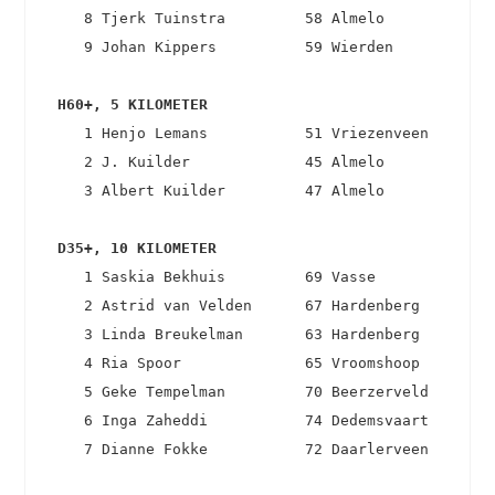
    8 Tjerk Tuinstra         58 Almelo             
    9 Johan Kippers          59 Wierden            
 H60+, 5 KILOMETER 
    1 Henjo Lemans           51 Vriezenveen        
    2 J. Kuilder             45 Almelo             
    3 Albert Kuilder         47 Almelo             
 D35+, 10 KILOMETER 
    1 Saskia Bekhuis         69 Vasse              
    2 Astrid van Velden      67 Hardenberg         
    3 Linda Breukelman       63 Hardenberg         
    4 Ria Spoor              65 Vroomshoop         
    5 Geke Tempelman         70 Beerzerveld        
    6 Inga Zaheddi           74 Dedemsvaart        
    7 Dianne Fokke           72 Daarlerveen        