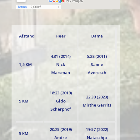
Afstand
Heer
Dame
4:31 (2014)
5:28 (2011)
1,5 KM
Nick
Sanne
Marsman
Averesch
18:23 (2019)
22:30 (2023)
5 KM
Gido
Mirthe Gerrits
Scherphof
20:25 (2019)
19:57 (2022)
5 KM
Andre
Nataschja